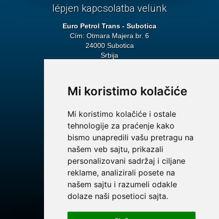
lépjen kapcsolatba velünk
Euro Petrol Trans - Subotica
Cím: Otmara Majera br. 6
24000 Subotica
Srbija
Központ
Tel: + 381 24 692 115
Fax: + 381 24 552 272
Mi koristimo kolačiće
E-mail:
info@euro-petroltrans.com
Mi koristimo kolačiće i ostale
Tagja a Lion Group
tehnologije za praćenje kako
bismo unapredili vašu pretragu na
našem veb sajtu, prikazali
personalizovani sadržaj i ciljane
reklame, analizirali posete na
našem sajtu i razumeli odakle
dolaze naši posetioci sajta.