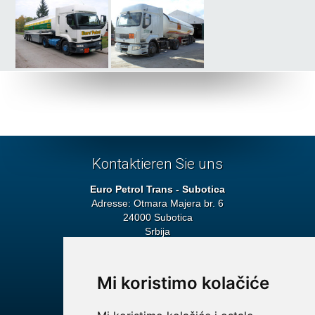
Kontaktieren Sie uns
Euro Petrol Trans - Subotica
Adresse: Otmara Majera br. 6
24000 Subotica
Srbija
Hauptverwaltung
Tel: + 381 24 692 115
Fax: + 381 24 552 272
Mi koristimo kolačiće
E-mail:
info@euro-petroltrans.com